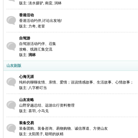
版主:
淡水摄驴
,
南蛮
,
润林
香港活动
香港活动约伴,讨论出发地!
版主:
力奇
,
老冒
自驾游
自驾游活动约伴、召集
攻略、线路汇集交流
版主:
润林
山友副版
心海无涯
纯朴的聊聊友情、亲情、爱情；说说情感故事、生活故事、心情故事；
版主:
八字桥叮当
山友攻略
山野穿越总结、远游出行资料整理
版主:
喜羽
,
小马戈
装备交易
装备团购、装备咨询、易物购物、诚信厚道、方便山友
版主:
太阳黑子
,
聪明的妖精