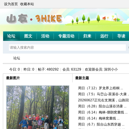
设为首页
收藏本站
论坛
图文
活动
专题活动
归来
远行
导读
论坛
今日:
0
|
昨日:
0
|
帖子:
480292
|
会员:
63129
|
欢迎新会员:
深圳小小
最新图片
最新主题
山
»
周日（7.12）罗龙界上梧桐 ...
周日（7.5）马峦山-茶溪谷-大康 ..
20260627正坑右支溯溪，山路回溪 
周日（6.28）阳台山溪谷消暑 ...
周日（6.14）梅林-塘朗窝囊线 ...
周日（6.14）梅林窝囊线 ...
周日（6.7）阳台山东西穿越 ...