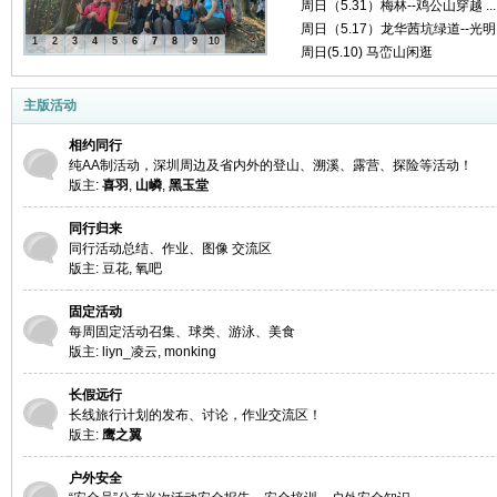
周日（5.31）梅林--鸡公山穿越 ...
周日（5.17）龙华茜坑绿道--光明 .
1
2
3
4
5
6
7
8
9
10
友
周日(5.10) 马峦山闲逛
主版活动
相约同行
纯AA制活动，深圳周边及省内外的登山、溯溪、露营、探险等活动！
版主:
喜羽
,
山嶙
,
黑玉堂
同行归来
同行活动总结、作业、图像 交流区
户
版主:
豆花
,
氧吧
固定活动
每周固定活动召集、球类、游泳、美食
版主:
liyn_凌云
,
monking
长假远行
长线旅行计划的发布、讨论，作业交流区！
版主:
鹰之翼
户外安全
外